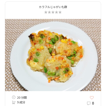
カラフルじゃがいも餅
20 分間
9 成分
0