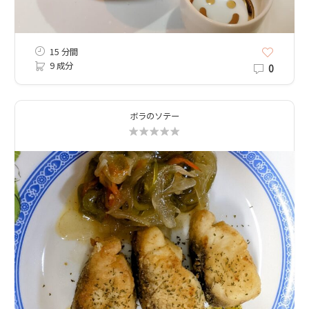
15 分間
9 成分
0
ボラのソテー