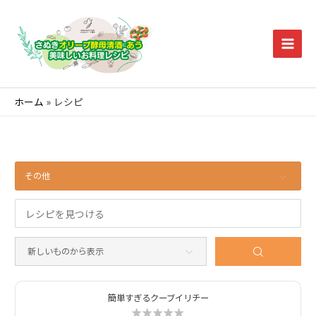
コ
ン
テ
Main
ン
ツ
Men
へ
ホーム
レシピ
ス
キ
ッ
プ
その他
簡単すぎるクーブイリチー