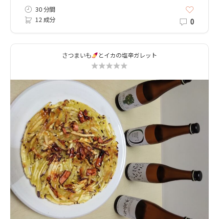
30 分間
12 成分
0
さつまいも
とイカの塩辛ガレット