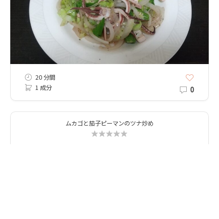
20 分間
1 成分
0
ムカゴと茄子ピーマンのツナ炒め