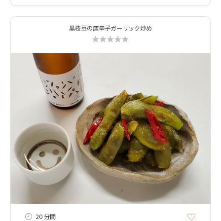
黒枝豆の唐辛子ガーリック炒め
20 分間