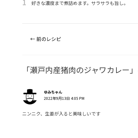
1
好きな濃度まで煮詰めます。サラサラも旨し。
投
←
前のレシピ
稿
ナ
ビ
「瀬戸内産猪肉のジャワカレー」
ゲ
ー
シ
ゆみちゃん
ョ
2022年9月13日 4:05 PM
ン
ニンニク、生姜が入ると美味しいです