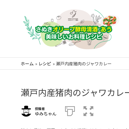
コ
ン
テ
ン
ツ
へ
ス
キ
ホーム
レシピ
瀬戸内産猪肉のジャワカレー
ッ
プ
瀬戸内産猪肉のジャワカレ
投稿者
ゆみちゃん